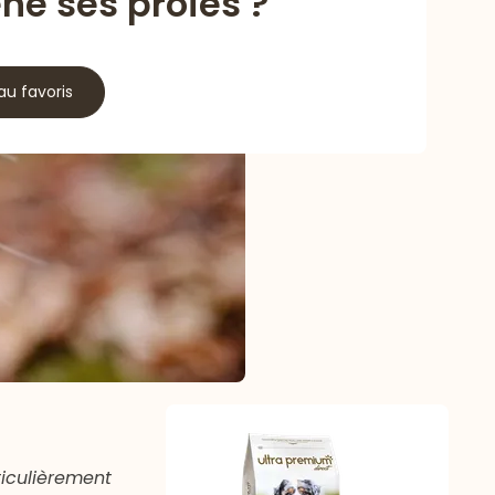
ne ses proies ?
au favoris
ticulièrement