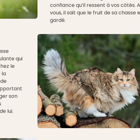
confiance qu’il ressent à vos côtés. 
vous, il sait que le fruit de sa chasse 
gardé.
asse
ulante qui
chez le
 la
nde
rapportant
ager son
s
e lui.