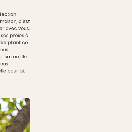
ffection
 maison, c’est
er avec vous.
 ses proies à
n adoptant ce
vous
 sa famille.
vous
le pour lui.