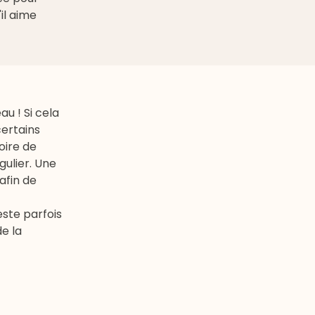
'il aime
u ! Si cela
certains
oire de
gulier. Une
fin de
este parfois
e la