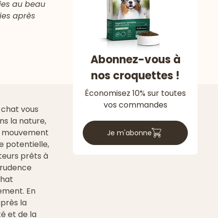
oies au beau
ies après
Abonnez-vous à
nos croquettes !
Économisez 10% sur toutes
vos commandes
 chat vous
s la nature,
 ou mouvement
Je m'abonne
potentielle,
teurs prêts à
 prudence
chat
ement. En
après la
é et de la