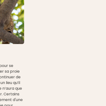
pour se
der sa proie
ontinuer de
n lieu qu’il
 n’aura que
r. Certains
tement d'une
ée pour