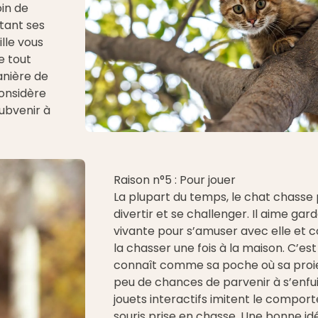
oin de
tant ses
ille vous
e tout
anière de
onsidère
subvenir à
Raison n°5 : Pour jouer
La plupart du temps, le chat chasse 
divertir et se challenger. Il aime gar
vivante pour s’amuser avec elle et c
la chasser une fois à la maison. C’est u
connaît comme sa poche où sa proie
peu de chances de parvenir à s’enfui
jouets interactifs imitent le compor
souris prise en chasse. Une bonne id