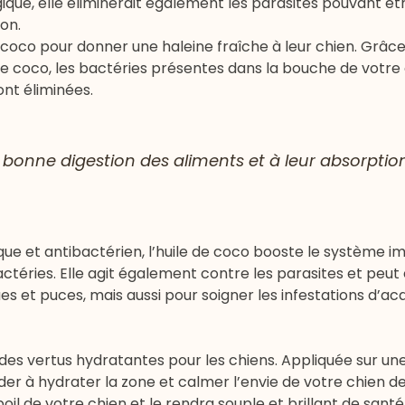
ique, elle éliminerait également les parasites pouvant ê
on.
e coco pour donner une haleine fraîche à leur chien. Grâc
de coco, les bactéries présentes dans la bouche de votre 
nt éliminées.
a bonne digestion des aliments et à leur absorptio
ue et antibactérien, l’huile de coco booste le système i
ries. Elle agit également contre les parasites et peut ê
es et puces, mais aussi pour soigner les infestations d’ac
 des vertus hydratantes pour les chiens. Appliquée sur u
der à hydrater la zone et calmer l’envie de votre chien de
oil de votre chien et le rendra souple et brillant de santé