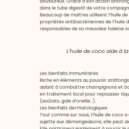
douloureux. Grâce à son action antifong
dans le tube digestif de votre compagn
Beaucoup de maîtres utilisent l’huile d
propriétés antibactériennes de l’huile 
responsables de sa mauvaise haleine so
L'huile de coco aide à l
Les bienfaits immunitaires
Riche en éléments au pouvoir antifongiq
aidant à combattre champignons et bacté
en traitement local pour repousser tiqu
(aoûtats, gale d’oreille…).
Les bienfaits dermatologiques
Tout comme sur nous, l’huile de coco a
sujette aux démangeaisons, elle peut ai
Elle participera également à nourrir le p