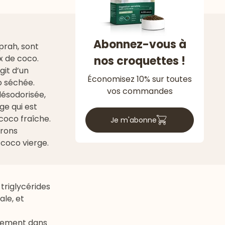
Abonnez-vous à
oprah, sont
ix de coco.
nos croquettes !
git d’un
Économisez 10% sur toutes
o séchée.
vos commandes
désodorisée,
rge qui est
coco fraîche.
Je m'abonne
erons
 coco vierge.
triglycérides
ale, et
èrement dans