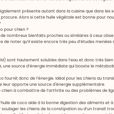
st également présente autant dans la cuisine que dans les s
e procure. Alors si cette huile végétale est bonne pour no
?
co pour chien ?
n de nombreux bienfaits proches ou similaires à ceux obs
e de noter qu’il existe encore très peu d’études menées s
M) sont hautement solubles dans l’eau et donc très bie
 clé, une source d’énergie immédiate qui booste le métabo
co fournit donc de l’énergie. Idéal pour les chiens au transit
e leur apporte une source d'énergie supplémentaire.
re chien à combattre de l’arthrite ou des problèmes de li
huile de coco aide à la bonne digestion des aliments et à
 soulager les chiens de la constipation ou d’un transit tr