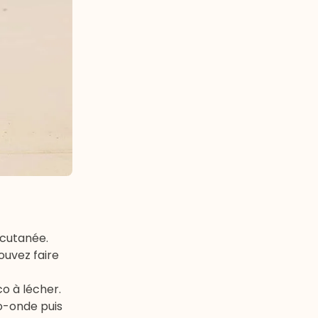
 cutanée.
ouvez faire
o à lécher.
ro-onde puis