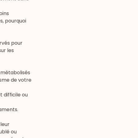
oins
us, pourquoi
ervés pour
ur les
n métabolisés
lisme de votre
 difficile ou
gaments.
 leur
oublé ou