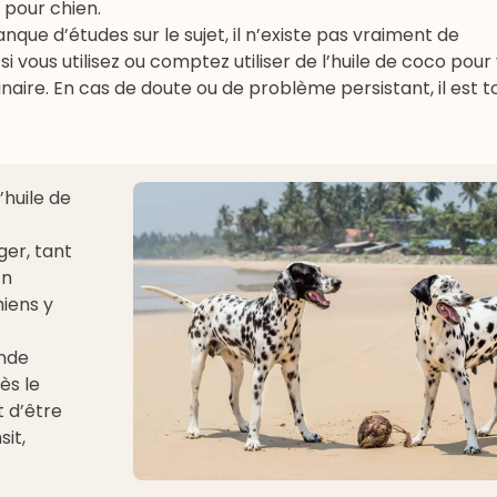
 pour chien
.
que d’études sur le sujet, il n’existe pas vraiment de
 vous utilisez ou comptez utiliser de l’huile de coco pour
inaire. En cas de doute ou de problème persistant, il est t
l’huile de
ger, tant
En
hiens y
nde
ès le
 d’être
it,