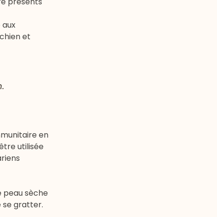
tre présents
e aux
chien et
n.
mmunitaire en
tre utilisée
ariens
ne peau sèche
 se gratter.
.