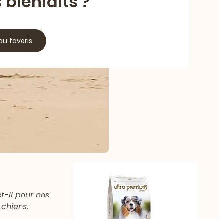
 bienfaits ?
au favoris
t-il pour nos
 chiens.