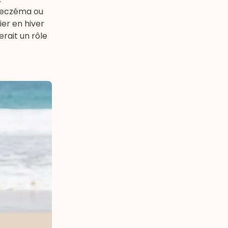
l'eczéma ou
ier en hiver
erait un rôle