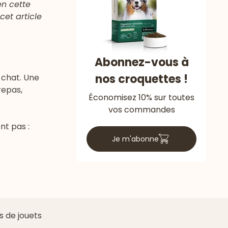
en cette
cet article
Abonnez-vous à
nos croquettes !
 chat. Une
repas,
Économisez 10% sur toutes
vos commandes
nt pas :
Je m'abonne
 de jouets