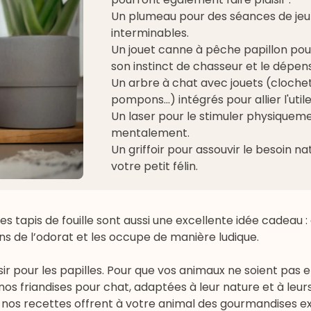
Un plumeau pour des séances de jeu
interminables.
Un jouet
canne à pêche papillon
pour
son instinct de chasseur et le dépen
Un arbre à chat avec jouets (clochet
pompons...) intégrés pour allier l'util
Un laser pour le stimuler physiquem
mentalement.
Un
griffoir
pour assouvir le besoin na
votre petit félin.
s tapis de fouille sont aussi une excellente idée cadeau :
sens de l’odorat et les occupe de manière ludique.
sir pour les papilles. Pour que vos animaux ne soient pas e
 nos
friandises pour chat
, adaptées à leur nature et à leur
, nos recettes offrent à votre animal des gourmandises ex