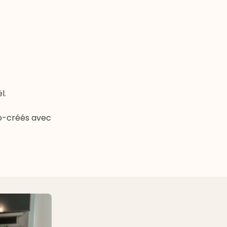
ël.
co-créés avec