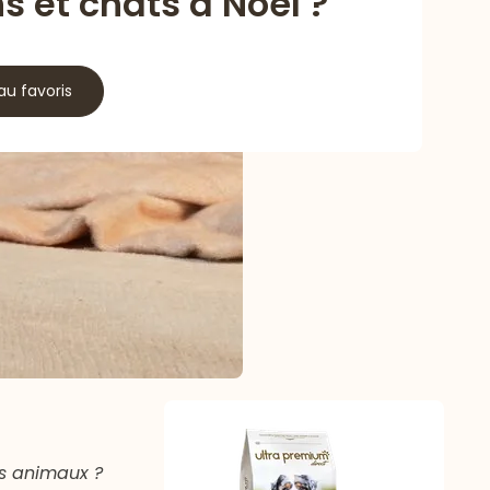
s et chats à Noël ?
au favoris
os animaux ?