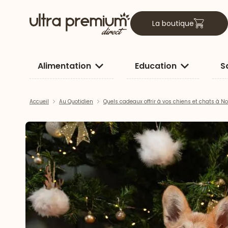
La boutique
Alimentation
Education
S
Accueil
Au Quotidien
Quels cadeaux offrir à vos chiens et chats à No