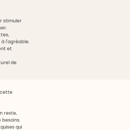
 stimuler
ser.
tes,
e à l'agréable.
ent et
turel de
 cette
n reste,
s besoins.
quises qui