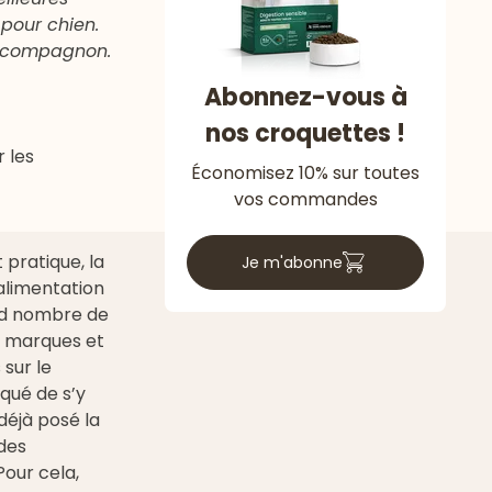
 pour chien.
it compagnon.
Abonnez-vous à
nos croquettes !
r les
Économisez 10% sur toutes
vos commandes
 pratique, la
Je m'abonne
alimentation
and nombre de
s marques et
sur le
iqué de s’y
déjà posé la
des
our cela,