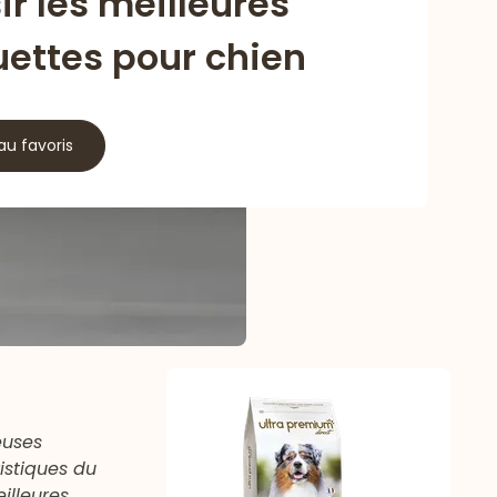
ir les meilleures
uettes pour chien
au favoris
euses
istiques du
eilleures