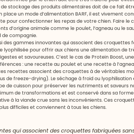
e stockage des produits alimentaires doit de ce fait êtr
n place un mode d’alimentation BARF, il est vivement cons
te pour confectionner les repas de votre chien. Faire le 
ents d’origine animale comme le poulet, l’agneau ou le sa
l de compagnie.
ussi des gammes innovantes qui associent des croquettes 
lyophilisée pour offrir aux chiens une alimentation de t
digestes et savoureuses. C’est le cas de Protein Boost, 
férences : une
recette au poulet
et une
recette à l’agnea
. Ces recettes associent des croquettes à de véritables m
us de freeze-drying). Le séchage à froid ou lyophilisation 
tape de cuisson pour préserver les nutriments et saveurs 
inimum de transformations et est conservé dans sa forme 
ative à la viande crue sans les inconvénients. Ces croquet
us difficiles et conviennent à tous les chiens.
ntes qui associent des croquettes fabriquées sans