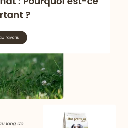
hat : Pourquoi est-ce
rtant ?
au favoris
au long de