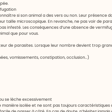
ppée.
fugation
econnaître si son animal a des vers ou non. Leur présence da
ur taille microscopique. En revanche, ne pas voir de para
t pas infesté. Les conséquences d’une absence de vermifu
nimal que pour vous.
teur de parasites. Lorsque leur nombre devient trop gran
hées, vomissements, constipation, occlusion…)
ol ou se lèche excessivement
anière isolée et ne sont pas toujours caractéristiques 
is facile de passer à côté. En cas de doute, n’hésitez jamais