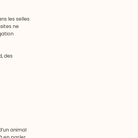
ns les selles
sites ne
gation
d, des
d’un animal
 à en parler