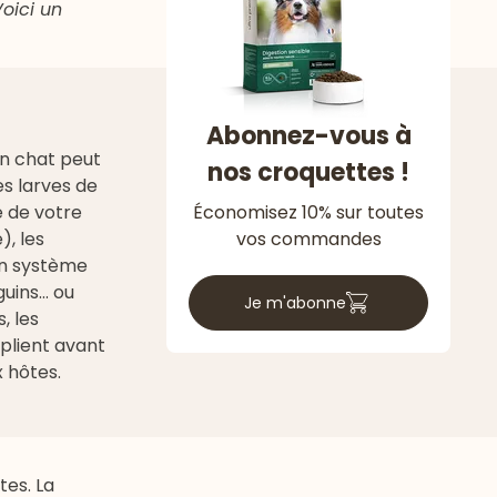
Voici un
Abonnez-vous à
un chat peut
nos croquettes !
s larves de
e de votre
Économisez 10% sur toutes
, les
vos commandes
on système
guins… ou
Je m'abonne
, les
iplient avant
 hôtes.
tes. La