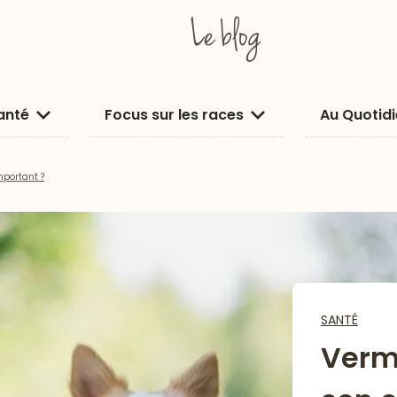
anté
Focus sur les races
Au Quotid
mportant ?
SANTÉ
Verm