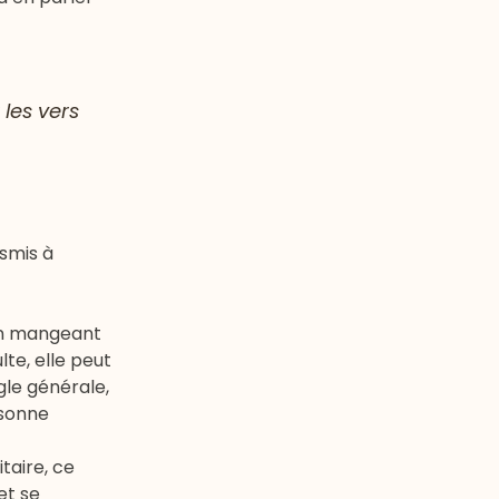
les vers
nsmis à
 en mangeant
lte, elle peut
gle générale,
rsonne
taire, ce
et se