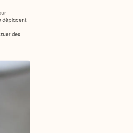
eur
se déplacent
ctuer des