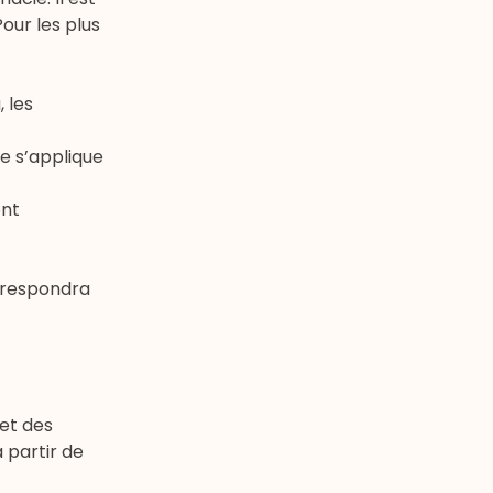
our les plus
 les
te s’applique
ont
orrespondra
 et des
à partir de