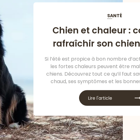
SANTÉ
Chien et chaleur :
rafraîchir son chien
Si l’été est propice à bon nombre d’acti
les fortes chaleurs peuvent être ma
chiens. Découvrez tout ce qu’il faut sa
chaud, ses symptômes et les bonnes
l’éviter afin de profiter de la saison 
complicité et en toute sér
Lire l'article