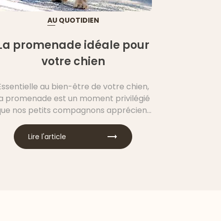
AU QUOTIDIEN
La promenade idéale pour
votre chien
Essentielle au bien-être de votre chien,
la promenade est un moment privilégié
que nos petits compagnons apprécient
tout particulièrement. Cependant,
promener, oui, mais pas n’importe
Lire l'article
comment ! Il existe des bonnes
pratiques pour partager avec votre
chien la promenade idéale.