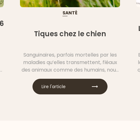
SANTÉ
6
Tiques chez le chien
Sanguinaires, parfois mortelles par les
maladies qu’elles transmettent, fléaux
en
des animaux comme des humains, nous
parlons bien des tiques, ces parasites
dont on se passerait bien ! Comment
Lire l'article
t
éviter les tiques chez le chien ?
s
Comment traiter un chien qui a des
e
tiques ? Rassurez-vous, de nombreuses
astuces existent pour protéger votre
chien durablement. Découvrez les
réponses à toutes vos questions dans
cet article !