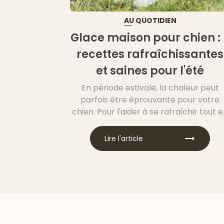
AU QUOTIDIEN
Glace maison pour chien : 
recettes rafraîchissantes
et saines pour l'été
En période estivale, la chaleur peut
parfois être éprouvante pour votre
chien. Pour l'aider à se rafraîchir tout 
lui faisant plaisir, vous pouvez réaliser
des glaces maison spécialement
Lire l'article
conçues pour lui ! Découvrez commen
préparer des friandises glacées saine
et adaptées au régime alimentaire d
votre petit compagnon.