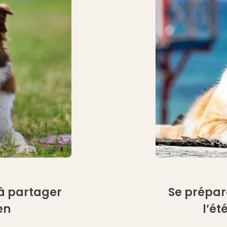
r à partager
Se prépare
en
l’ét