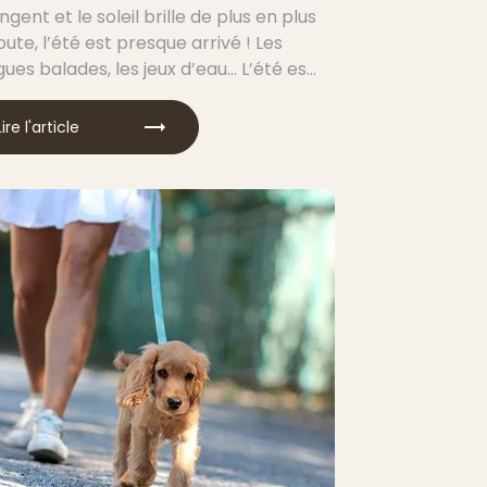
ngent et le soleil brille de plus en plus
ute, l’été est presque arrivé ! Les
ues balades, les jeux d’eau… L’été est
velles aventures et des découvertes.
’y préparer pour le vivre en toute
Lire l'article
surer des heures de jeu dans la bonne
humeur ?