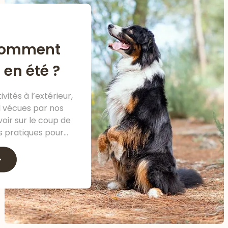
 comment
 en été ?
vités à l’extérieur,
l vécues par nos
voir sur le coup de
 pratiques pour
estivale en toute
énité.