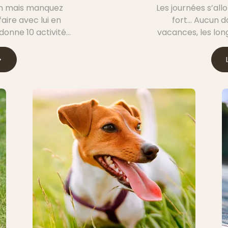
en mais manquez
Les journées s’allo
 faire avec lui en
fort… Aucun do
 donne 10 activités
vacances, les long
 petit compagnon,
la saison des nou
 et de bonheur
Comment bien s
sécurité et s’as