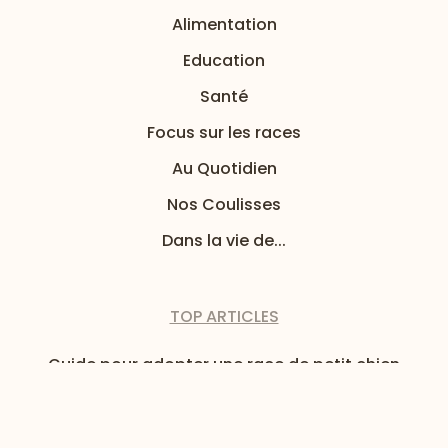
Alimentation
Education
Santé
Focus sur les races
Au Quotidien
Nos Coulisses
Dans la vie de...
TOP ARTICLES
Guide pour adopter une race de petit chien
Mon chat est difficile : 3 solutions pour son
alimentation
Huile de coco pour chien : quels bienfaits ?