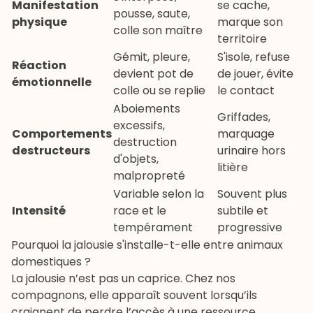
Manifestation
se cache,
pousse, saute,
physique
marque son
colle son maître
territoire
Gémit, pleure,
S'isole, refuse
Réaction
devient pot de
de jouer, évite
émotionnelle
colle ou se replie
le contact
Aboiements
Griffades,
excessifs,
Comportements
marquage
destruction
destructeurs
urinaire hors
d'objets,
litière
malpropreté
Variable selon la
Souvent plus
Intensité
race et le
subtile et
tempérament
progressive
Pourquoi la jalousie s'installe-t-elle entre animaux
domestiques ?
La jalousie n’est pas un caprice. Chez nos
compagnons, elle apparaît souvent lorsqu’ils
craignent de perdre l’accès à une ressource