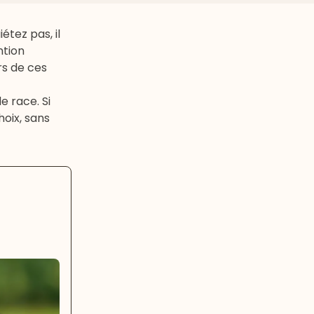
étez pas, il
ntion
rs de ces
e race. Si
oix, sans