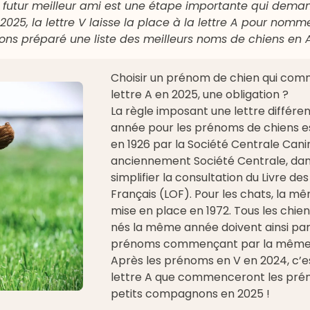
 futur meilleur ami est une étape importante qui dema
n 2025, la lettre V laisse la place à la lettre A pour nomm
vons préparé une liste des meilleurs noms de chiens en 
Choisir un prénom de chien qui com
lettre A en 2025, une obligation ?
La règle imposant une lettre différ
année pour les prénoms de chiens e
en 1926 par la Société Centrale Cani
anciennement Société Centrale, dan
simplifier la consultation du Livre des
Français (LOF). Pour les chats, la m
mise en place en 1972. Tous les chie
nés la même année doivent ainsi pa
prénoms commençant par la même l
Après les
prénoms en V en 2024
, c’
lettre A que commenceront les pré
petits compagnons en 2025 !