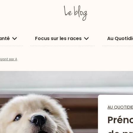
anté
Focus sur les races
Au Quotid
nçant par A
AU QUOTIDI
Préno