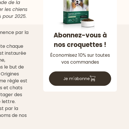
nde de la
er les chiens
A pour 2025.
mence par la
Abonnez-vous à
nos croquettes !
ente chaque
st instaurée
Économisez 10% sur toutes
ne,
vos commandes
s le but de
 Origines
Je m'abonne
ême règle est
ns et chats
rtager des
ettre.
est par la
noms de nos