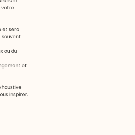
n prénom
 votre
e et sera
t souvent
ux ou du
hangement et
xhaustive
us inspirer.