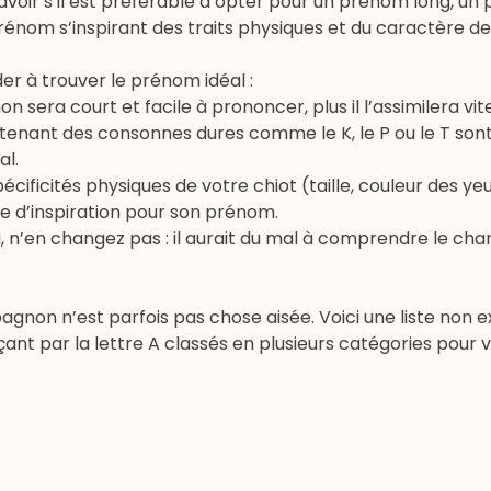
voir s’il est préférable d’opter pour un prénom long, u
énom s’inspirant des traits physiques et du caractère de
er à trouver le prénom idéal :
sera court et facile à prononcer, plus il l’assimilera vit
tenant des consonnes dures comme le K, le P ou le T son
al.
pécificités physiques de votre chiot (taille, couleur des ye
 d’inspiration pour son prénom.
i, n’en changez pas : il aurait du mal à comprendre le c
gnon n’est parfois pas chose aisée. Voici une liste non e
t par la lettre A classés en plusieurs catégories pour vo