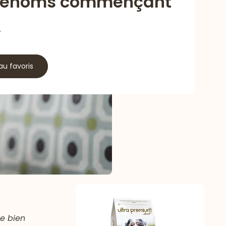
rénoms commençant
A
au favoris
de bien