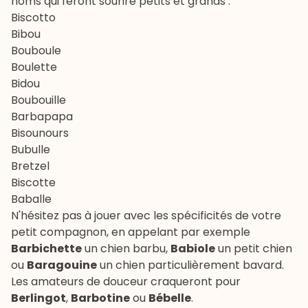
noms qui feront sourire petits et grands :
Biscotto
Bibou
Bouboule
Boulette
Bidou
Boubouille
Barbapapa
Bisounours
Bubulle
Bretzel
Biscotte
Baballe
N'hésitez pas à jouer avec les spécificités de votre
petit compagnon, en appelant par exemple
Barbichette
un chien barbu,
Babiole
un
petit chien
ou
Baragouine
un chien particulièrement bavard.
Les amateurs de douceur craqueront pour
Berlingot
,
Barbotine
ou
Bébelle
.