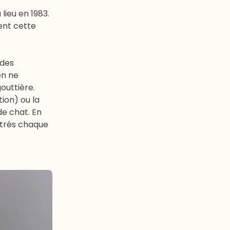
lieu en 1983.
uent cette
 des
en ne
outtière.
ion) ou la
e chat. En
strés chaque