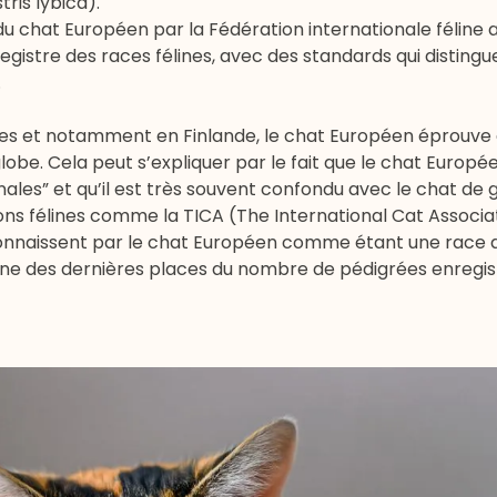
tris lybica).
du chat Européen par la Fédération internationale féline a 
registre des races félines, avec des standards qui disting
.
ves et notamment en Finlande, le chat Européen éprouve
 globe. Cela peut s’expliquer par le fait que le chat Europé
nales” et qu’il est très souvent confondu avec le chat de g
ions félines comme la TICA (The International Cat Associat
connaissent par le chat Européen comme étant une race d
’une des dernières places du nombre de pédigrées enregi