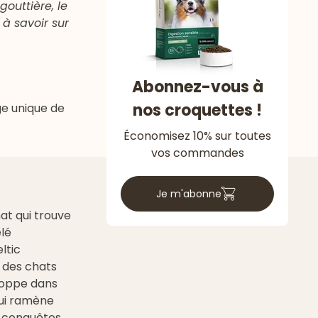
outtière, le
 à savoir sur
Abonnez-vous à
nos croquettes !
ge unique de
Économisez 10% sur toutes
vos commandes
Je m'abonne
at qui trouve
elé
ltic
 des chats
eloppe dans
qui ramène
s conquêtes