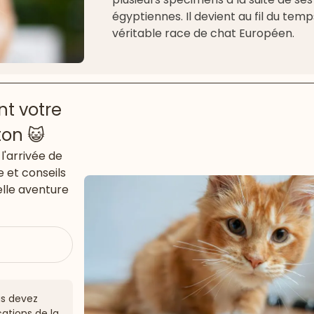
égyptiennes. Il devient au fil du tem
véritable race de chat Européen.
t votre
ton 😺
l'arrivée de
e et conseils
lle aventure
ous devez
ations de la