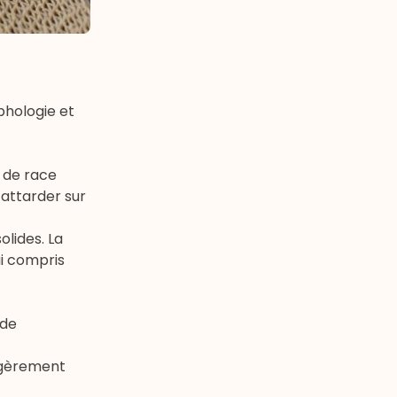
phologie et
s de race
’attarder sur
olides. La
ui compris
 de
légèrement