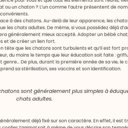
ence pour vous et que tous les éléments sont réunis, vie
at ou un chaton ? L’un comme l’autre présentent de no
convénients.
e face à des chatons. Au-delà de leur apparence, les chat
e les chats adultes. De même, si vous possédez déjà d’a
sera généralement mieux accepté. Adopter un bébé chat, 
s et de créer un lien fort.
 tête que les chatons sont turbulents et qu’il est fort pr
r, du moins le temps que leur éducation soit faite : griffu
 genre… De plus, durant la première année de sa vie, le 
d sa stérilisation, ses vaccins et son identification.
 chatons sont généralement plus simples à éduque
chats adultes.
énéralement déjà fixé sur son caractère. En effet, il est 
ous confier l’animal soit à même de vous décrire son temp