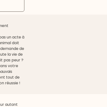
ement
pas un acte à
animal doit
et demande de
ute la vie de
it pas peur ?
 dans votre
mauvais
nt tout de
n réussie !
our autant