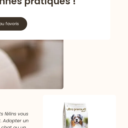
nnes pratiques !
au favoris
s félins vous
r. Adopter un
 chat ou un