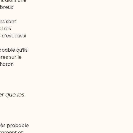
nt alors une
mbreux
ons sont
utres
c’est aussi
obable qu’ils
res sur le
chaton
r que les
très probable
érament et