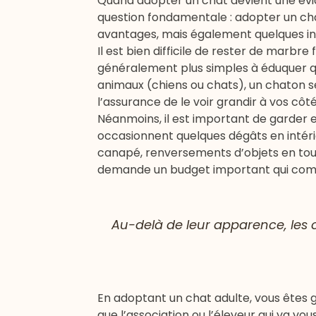
Quand adopter un chat devient une évid
question fondamentale : adopter un ch
avantages, mais également quelques in
Il est bien difficile de rester de marbr
généralement plus simples à éduquer qu
animaux (chiens ou chats), un chaton 
l’assurance de le voir grandir à vos côté
Néanmoins, il est important de garder en
occasionnent quelques dégâts en intérieu
canapé, renversements d’objets en tout
demande un budget important qui compren
Au-delà de leur apparence, les
En adoptant un chat adulte, vous êtes g
que l’association ou l’éleveur qui va v