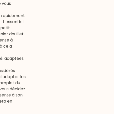
e vous
ez rapidement
… L’essentiel
 petit
ier douillet,
pense à
 à cela
té, adaptées
nsidérés
l adopter les
complet du
 vous décidez
 sente à son
tera en