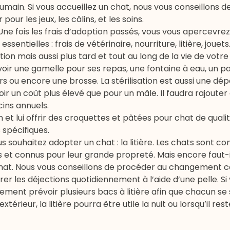
humain. Si vous accueillez un chat, nous vous conseillons d
our les jeux, les câlins, et les soins.
ne fois les frais d’adoption passés, vous vous apercevr
ssentielles : frais de
vétérinaire
, nourriture, litière,
jouets
n mais aussi plus tard et tout au long de la vie de votre
r une gamelle pour ses repas, une fontaine à eau, un pan
rs ou encore une brosse. La stérilisation est aussi une dé
oir un coût plus élevé que pour un mâle. Il faudra rajouter
cins annuels.
n
et lui offrir des croquettes et
pâtées pour chat
de quali
 spécifiques.
us souhaitez adopter un chat : la
litière
. Les chats sont co
t connus pour leur grande propreté. Mais encore faut-i
 chat. Nous vous conseillons de procéder au changement 
rer les déjections quotidiennement à l’aide d’une pelle. Si
lement prévoir plusieurs bacs à litière afin que chacun se
térieur, la litière pourra être utile la nuit ou lorsqu’il res