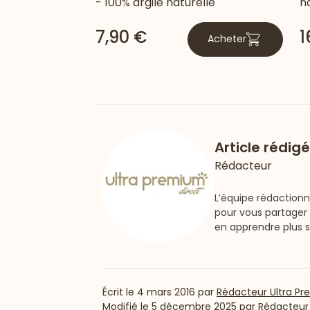
- 100% argile naturelle
na
7,90 €
1
Acheter
Article rédig
Rédacteur
L’équipe rédactionn
pour vous partager 
en apprendre plus s
Écrit le
4 mars 2016
par
Rédacteur Ultra Pr
Modifié le
5 décembre 2025
par
Rédacteur 