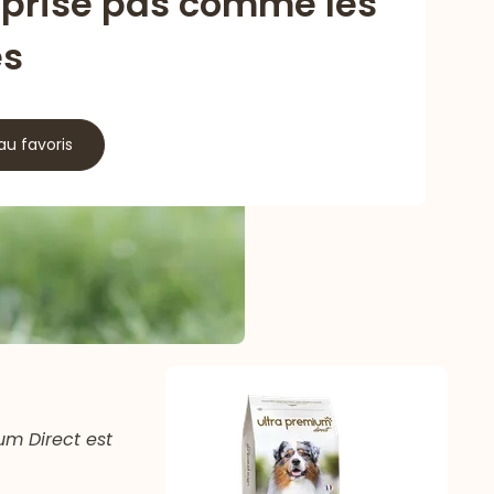
eprise pas comme les
es
au favoris
um Direct est