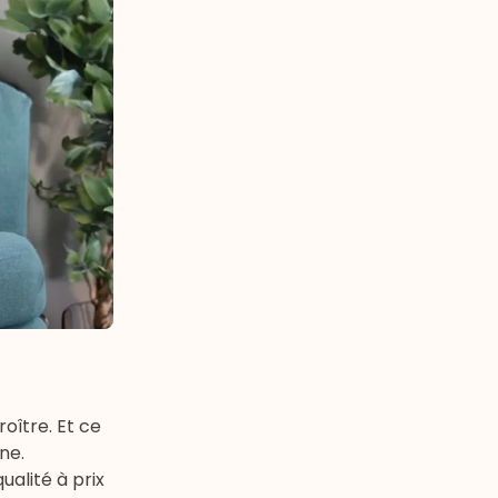
oître. Et ce
ne.
alité à prix