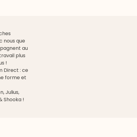
uches
ec nous que
mpagnent au
ravail plus
s !
 Direct : ce
ne forme et
, Julius,
 & Shooka !