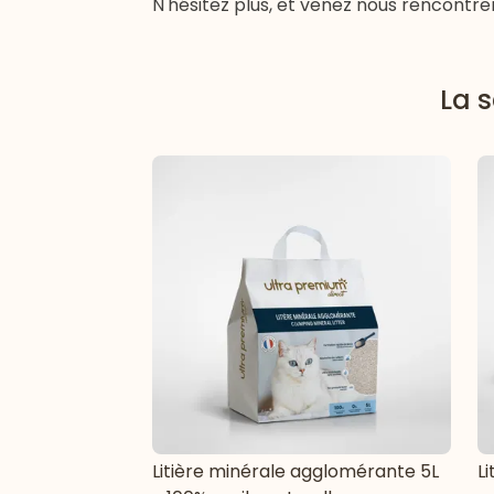
N'hésitez plus, et venez nous rencontre
La s
Litière minérale agglomérante 5L
Li