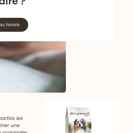
aire ?
au favoris
arfois les
aîner une
e prolongée