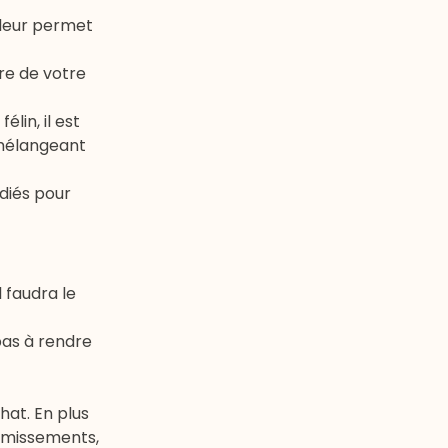
aleur permet
ure de votre
lin, il est
 mélangeant
édiés pour
l faudra le
pas à rendre
hat. En plus
vomissements,