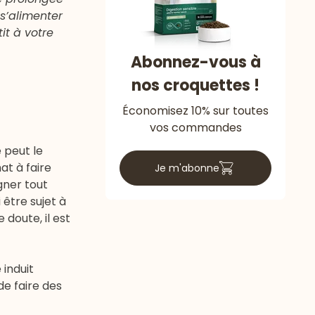
s’alimenter
it à votre
Abonnez-vous à
nos croquettes !
Économisez 10% sur toutes
vos commandes
 peut le
at à faire
Je m'abonne
gner tout
être sujet à
doute, il est
induit
de faire des