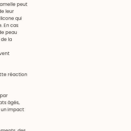
gamelle peut
de leur
licone qui
e. En cas
 de peau
 de la
uvent
ette réaction
 par
ats âgés,
t un impact
sements, des