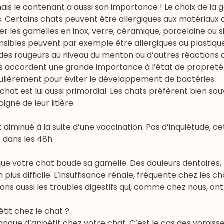
ais le contenant a aussi son importance ! Le choix de la 
. Certains chats peuvent être allergiques aux matériaux 
r les gamelles en inox, verre, céramique, porcelaine ou si
ensibles peuvent par exemple être allergiques au plastiqu
e des rougeurs au niveau du menton ou d’autres réactions
lins accordent une grande importance à l’état de propreté
ulièrement pour éviter le développement de bactéries.
at est lui aussi primordial. Les chats préfèrent bien so
gné de leur litière.
t diminué à la suite d’une vaccination. Pas d’inquiétude, c
 dans les 48h.
ue votre chat boude sa gamelle. Des douleurs dentaires,
us difficile. L’
insuffisance rénale
, fréquente chez les ch
tons aussi les troubles digestifs qui, comme chez nous, on
tit chez le chat ?
manque d’appétit chez votre chat. C’est le cas des vomis