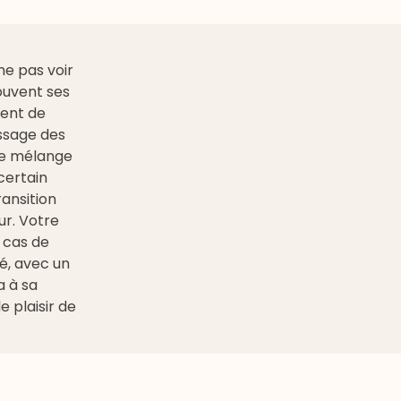
me pas voir
ouvent ses
ment de
assage des
le mélange
certain
ansition
ur. Votre
 cas de
é, avec un
a à sa
e plaisir de