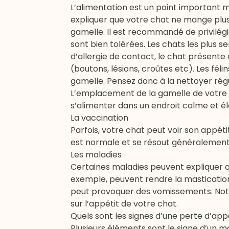
L’alimentation est un point important m
expliquer que votre chat ne mange plus
gamelle. Il est recommandé de privilégie
sont bien tolérées. Les chats les plus s
d’allergie de contact, le chat présent
(boutons, lésions, croûtes etc). Les fé
gamelle. Pensez donc à la nettoyer rég
L’emplacement de la gamelle de votre ch
s’alimenter dans un endroit calme et éloi
La vaccination
Parfois, votre chat peut voir son appéti
est normale et se résout généralement
Les maladies
Certaines maladies peuvent expliquer q
exemple, peuvent rendre la mastication pl
peut provoquer des
vomissements
. No
sur l’appétit de votre chat.
Quels sont les signes d’une perte d’appé
Plusieurs éléments sont le signe d’un 