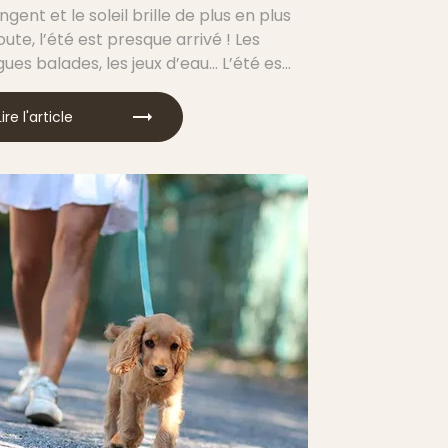
ngent et le soleil brille de plus en plus
ute, l’été est presque arrivé ! Les
ues balades, les jeux d’eau… L’été est
velles aventures et des découvertes.
’y préparer pour le vivre en toute
Lire l'article
surer des heures de jeu dans la bonne
humeur ?