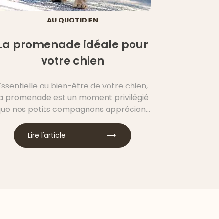
AU QUOTIDIEN
La promenade idéale pour
votre chien
Essentielle au bien-être de votre chien,
la promenade est un moment privilégié
que nos petits compagnons apprécient
tout particulièrement. Cependant,
promener, oui, mais pas n’importe
Lire l'article
comment ! Il existe des bonnes
pratiques pour partager avec votre
chien la promenade idéale.