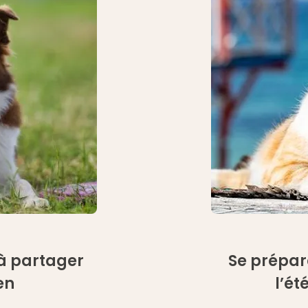
r à partager
Se prépare
en
l’ét