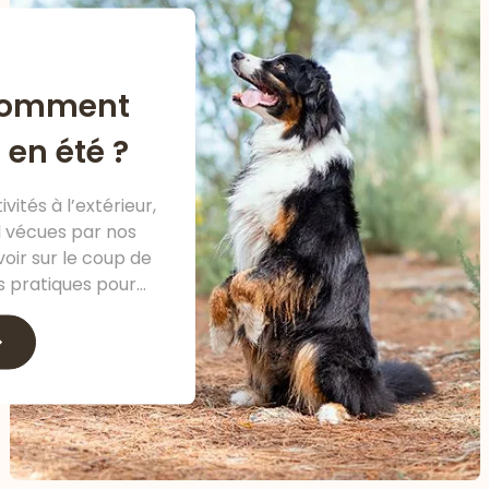
 comment
 en été ?
vités à l’extérieur,
l vécues par nos
voir sur le coup de
 pratiques pour
estivale en toute
énité.