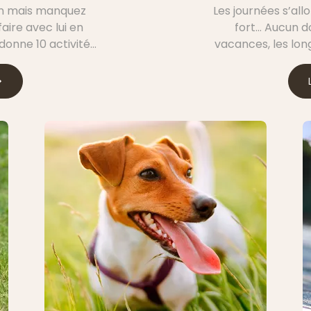
en mais manquez
Les journées s’allo
 faire avec lui en
fort… Aucun do
 donne 10 activités
vacances, les long
 petit compagnon,
la saison des nou
 et de bonheur
Comment bien s
sécurité et s’as