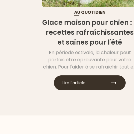
AU QUOTIDIEN
Glace maison pour chien : 
recettes rafraîchissantes
et saines pour l'été
En période estivale, la chaleur peut
parfois être éprouvante pour votre
chien. Pour l'aider à se rafraîchir tout 
lui faisant plaisir, vous pouvez réaliser
des glaces maison spécialement
Lire l'article
conçues pour lui ! Découvrez commen
préparer des friandises glacées saine
et adaptées au régime alimentaire d
votre petit compagnon.