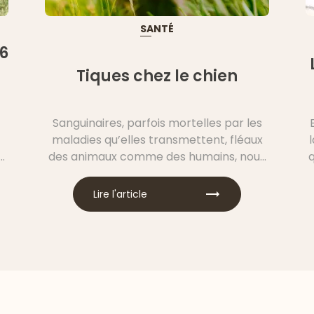
SANTÉ
6
Tiques chez le chien
Sanguinaires, parfois mortelles par les
maladies qu’elles transmettent, fléaux
en
des animaux comme des humains, nous
parlons bien des tiques, ces parasites
dont on se passerait bien ! Comment
Lire l'article
t
éviter les tiques chez le chien ?
s
Comment traiter un chien qui a des
e
tiques ? Rassurez-vous, de nombreuses
astuces existent pour protéger votre
chien durablement. Découvrez les
réponses à toutes vos questions dans
cet article !