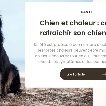
SANTÉ
Chien et chaleur :
rafraîchir son chien
Si l’été est propice à bon nombre d’acti
les fortes chaleurs peuvent être ma
chiens. Découvrez tout ce qu’il faut sa
chaud, ses symptômes et les bonnes
l’éviter afin de profiter de la saison 
complicité et en toute sér
Lire l'article