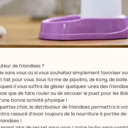
uteur de friandises ?
ie sans vous ou si vous souhaitez simplement favoriser son
t fait pour vous. Sous forme de pipolino, de kong, de balle…
squels il vous suffira de glisser quelques-unes des friandi
oix que de faire rouler ou de secouer le jouet pour les libé
’une bonne activité physique !
quettes chat
, le distributeur de friandises permettra à vot
tira rassuré d’avoir toujours de la nourriture à portée de
riandises !
ntenant plus de secret pour vous ! Votre loulou sera comb