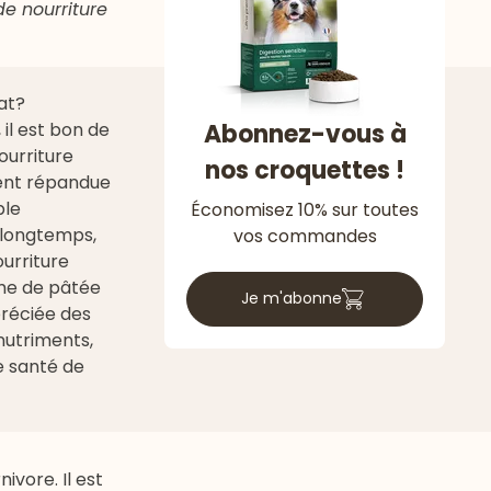
de nourriture
at?
Abonnez-vous à
, il est bon de
ourriture
nos croquettes !
ment répandue
ple
Économisez 10% sur toutes
e longtemps,
vos commandes
urriture
rme de
pâtée
Je m'abonne
préciée des
 nutriments,
e santé de
ivore. Il est