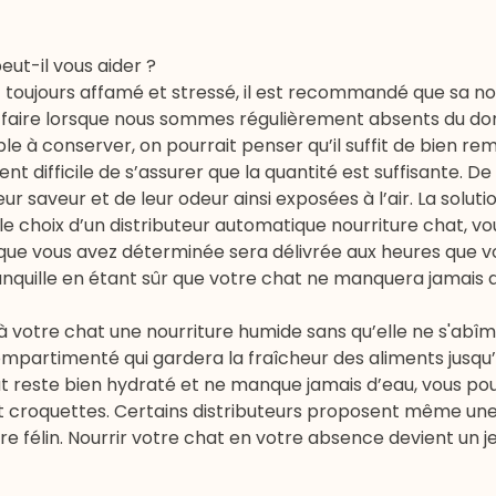
eut-il vous aider ?
t toujours affamé et stressé, il est recommandé que sa nou
 faire lorsque nous sommes régulièrement absents du dom
le à conserver, on pourrait penser qu’il suffit de bien remp
nt difficile de s’assurer que la quantité est suffisante. De 
 saveur et de leur odeur ainsi exposées à l’air. La solutio
t le choix d’un distributeur automatique nourriture chat, v
que vous avez déterminée sera délivrée aux heures que v
ranquille en étant sûr que votre chat ne manquera jamais 
à votre chat une nourriture humide sans qu’elle ne s'abîme,
ompartimenté qui gardera la fraîcheur des aliments jusqu’
hat reste bien hydraté et ne manque jamais d’eau, vous po
et croquettes. Certains distributeurs proposent même une
tre félin. Nourrir votre chat en votre absence devient un j