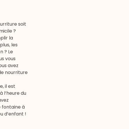
rriture soit
icile ?
lir la
plus, les
n ? Le
ous vous
ous avez
de nourriture
 il est
à l’heure du
uvez
 fontaine à
eu d’enfant !