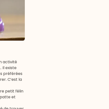
 activité
 Il existe
ses préférées
rer. C’est la
re petit félin
 patte et
lé de
trouver