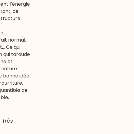
sent l’énergie
tant, de
structure
ent
ait normal.
t… Ce qui
on qui taraude
ine et
 nature.
e bonne idée.
ourriture.
 quantités de
ble.
 très