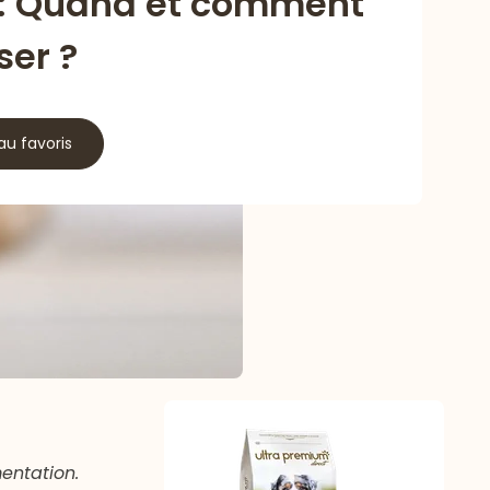
 : Quand et comment
iser ?
au favoris
mentation.