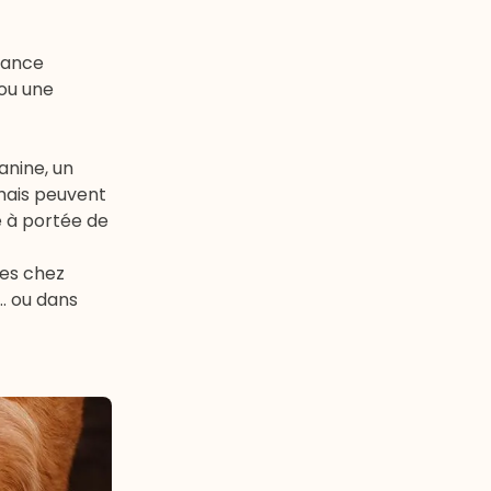
isance
 ou une
anine, un
 mais peuvent
e à portée de
les chez
s… ou dans