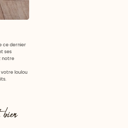
ue ce dernier
nt ses
z notre
votre loulou
ts.
 bien