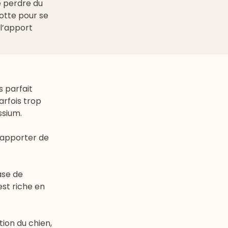
e perdre du
otte pour se
l’apport
s parfait
rfois trop
ssium.
i apporter de
base de
est riche en
tion du chien,