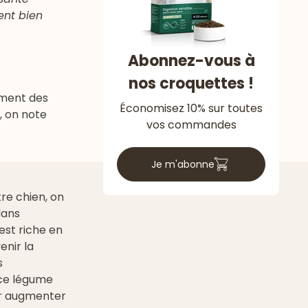
ent bien
Abonnez-vous à
nos croquettes !
ément des
Économisez 10% sur toutes
, on note
vos commandes
Je m'abonne
re chien, on
dans
 est riche en
nir la
s
ce légume
ur augmenter