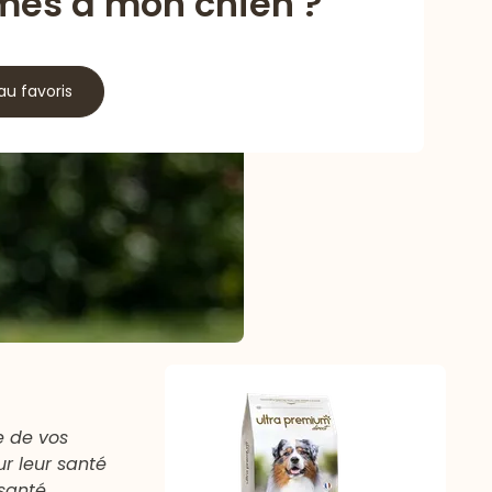
mes à mon chien ?
au favoris
e de vos
r leur santé
 santé