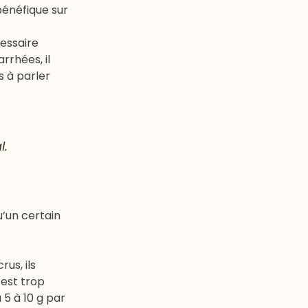
bénéfique sur
essaire
rrhées, il
s à parler
l.
u’un certain
us, ils
 est trop
 5 à 10 g par