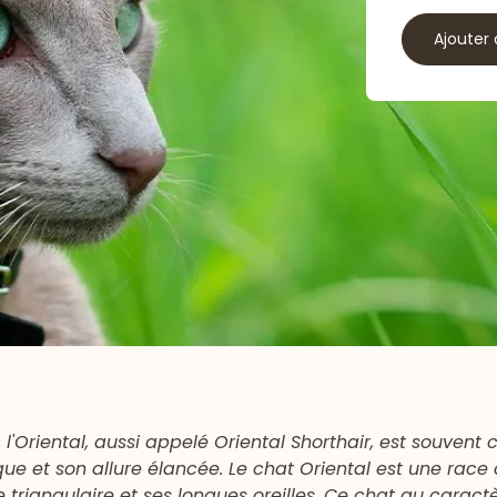
Ajouter 
 l'Oriental, aussi appelé Oriental Shorthair, est souven
ue et son allure élancée. Le chat Oriental est une race
 triangulaire et ses longues oreilles. Ce chat au caract