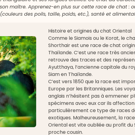
 son maître. Apprenez-en plus sur cette race de chat : or
ouleurs des poils, taille, poids, etc.), santé et alimentat
Histoire et origines du chat Oriental
Comme le
Siamois
ou le Korat, le ch
Shorthair est une race de chat origin
Thaïlande. C’est une race très anci
retrouve des traces et des représen
Ayutthaya, l’ancienne capitale du r
Siam en Thaïlande.
C’est vers 1850 que la race est impo
Europe par les Britanniques. Les voy
anglais n’hésitent pas à emmener pl
spécimens avec eux car ils affectio
particulièrement ce type de races d
exotiques. Malheureusement, la race
Oriental est vite oubliée au profit du
proche cousin.