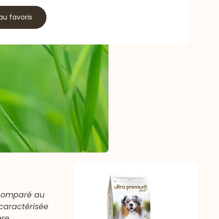
au favoris
t comparé au
 caractérisée
ère