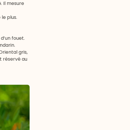
. Il mesure
 le plus.
d’un fouet.
ndarin.
riental gris,
nt réservé au