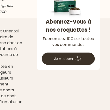
igines,
ion.
Abonnez-vous à
nos croquettes !
at Oriental
aire de
Économisez 10% sur toutes
enne dont on
vos commandes
tations à
oyaume de
Je m'abonne
rtée en
ageurs
usieurs
nnent
e chats
 de chat
 Siamois, son