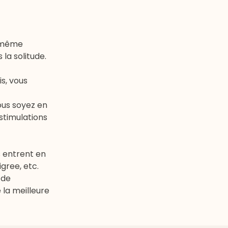
t même
la solitude.
is, vous
vous soyez en
stimulations
s entrent en
igree, etc.
 de
 la meilleure