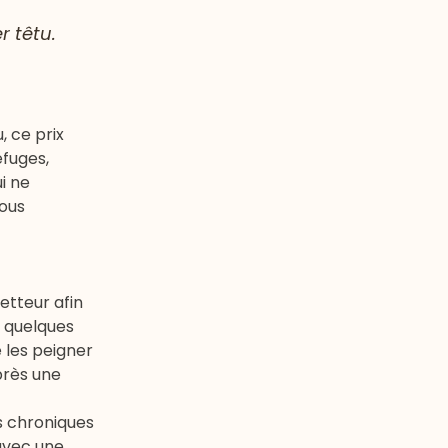
r têtu.
, ce prix
efuges
,
i ne
vous
etteur afin
e quelques
e les peigner
près une
s chroniques
 avec une