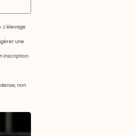
. L’élevage
uggérer une
n inscription
, dense, non