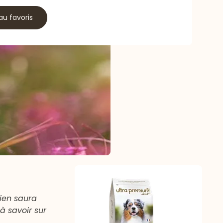
au favoris
hien saura
à savoir sur