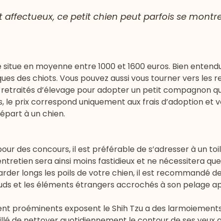
t affectueux, ce petit chien peut parfois se montre
se situe en moyenne entre 1000 et 1600 euros. Bien entendu
iques des chiots. Vous pouvez aussi vous tourner vers les
r
 retraités d’élevage pour adopter un petit compagnon qu
le prix correspond uniquement aux frais d’adoption et 
épart à un chien.
our des concours, il est préférable de s’adresser à un toil
’entretien sera ainsi moins fastidieux et ne nécessitera qu
arder longs les poils de votre chien, il est recommandé d
œuds et les éléments étrangers accrochés à son pelage a
nt proéminents exposent le Shih Tzu a des larmoiement
eillé de nettoyer quotidiennement le contour de ses yeux