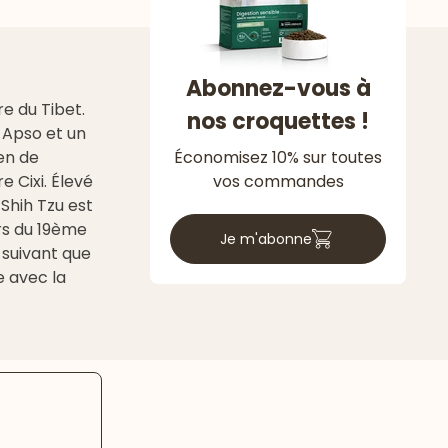
Abonnez-vous à
re du Tibet.
nos croquettes !
-Apso et un
ien de
Économisez 10% sur toutes
 Cixi. Élevé
vos commandes
 Shih Tzu est
rs du 19ème
Je m'abonne
e suivant que
e avec la