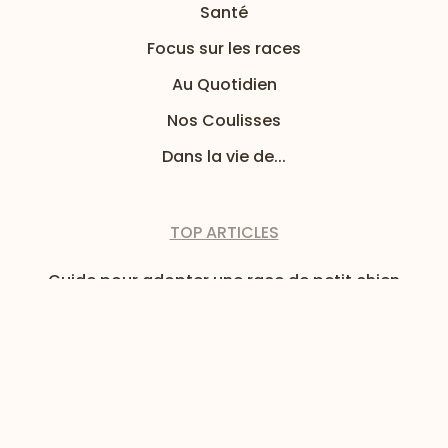
Santé
Focus sur les races
Au Quotidien
Nos Coulisses
Dans la vie de...
TOP ARTICLES
Guide pour adopter une race de petit chien
Mon chat est difficile : 3 solutions pour son
alimentation
Huile de coco pour chien : quels bienfaits ?
Focus sur l’American Bully
Argilothérapie pour chien : Quels sont les bienfaits