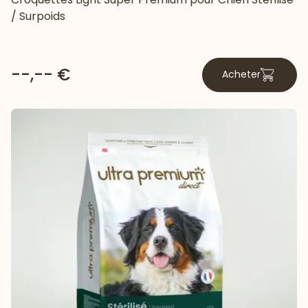
/ Surpoids
--,-- €
Acheter