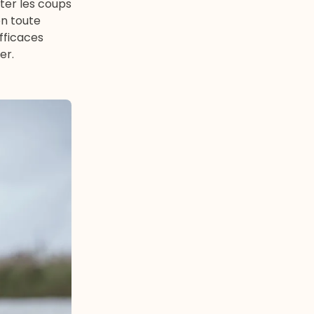
iter les coups
en toute
fficaces
er.