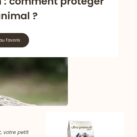
n : comment protéger
animal ?
au favoris
 votre petit