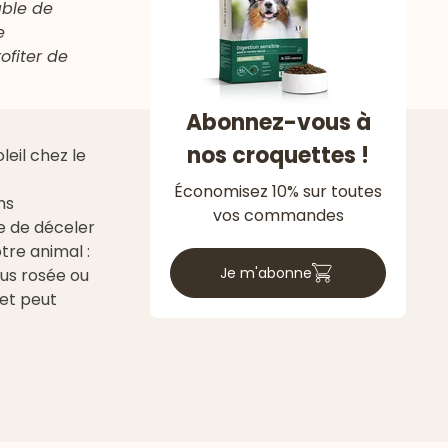
able de
e
ofiter de
Abonnez-vous à
nos croquettes !
eil chez le
Économisez 10% sur toutes
ns
vos commandes
 de déceler
tre animal :
Je m'abonne
lus rosée ou
 et peut