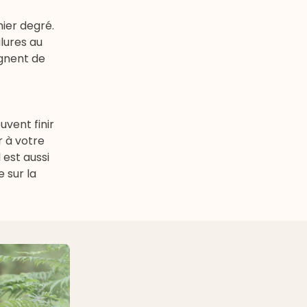
mier degré.
ûlures au
agnent de
uvent finir
r à votre
 est aussi
 sur la