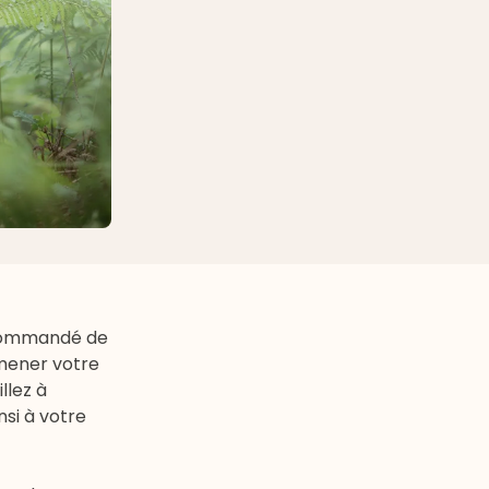
 recommandé de
mmener votre
llez à
nsi à votre