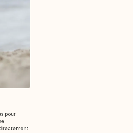
es pour
ne
r directement