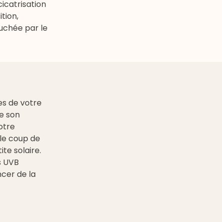
cicatrisation
ition,
ouchée par le
s de votre
ue son
otre
 le coup de
te solaire.
s UVB
ncer de la