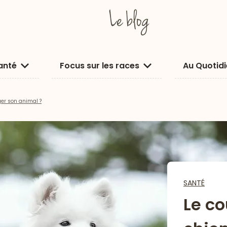
anté
Focus sur les races
Au Quotid
ger son animal ?
SANTÉ
Le co