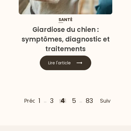
SANTÉ
Giardiose du chien :
symptômes, diagnostic et
traitements
Lire l'article
1
3
4
5
83
Précedent
Suivant
...
...