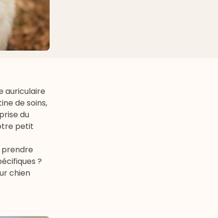
e auriculaire
ine de soins,
eprise du
otre petit
e prendre
pécifiques ?
ur chien