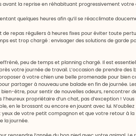
s avant la reprise en réhabituant progressivement votre 
sentant quelques heures afin qu’il se réacclimate douceme
e repas réguliers à heures fixes pour éviter toute pertu
mps est trop chargé : envisager des solutions de garde p
 effréné, peu de temps et planning chargé. Il est essentie
rès votre journée de travail. L’occasion de prendre des
r proposer à votre chien une belle promenade pour bie
pour partager à nouveau une balade en fin de journée. Le
 bien-être, pour sentir de nouvelles odeurs, rencontrer d
 l’heureux propriétaire d’un chat, pas d’exception ! Vous
e, en le brossant ou encore en jouant avec lui. N’oubliez
x yeux de votre petit compagnon et que votre retour à la
 la journée.
pour reprendre l’année du bon pied avec votre animal. Le