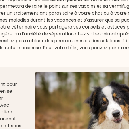
ermettra de faire le point sur ses vaccins et sa vermifug
er un traitement antiparasitaire à votre
chat
ou à votre
ines maladies durant les vacances et s’assurer que sa pu
, votre vétérinaire vous partagera ses
conseils et astuces
p
gère ou d’anxiété de séparation chez votre animal aprè
ésitez pas à utiliser des phéromones ou des solutions à 
e nature anxieuse. Pour votre félin, vous pouvez par exemp
nt pour
 en se
er
 Avec
tation
 animal
té et sans