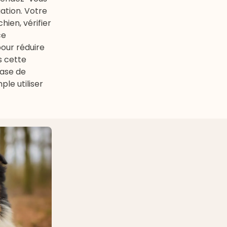
ation. Votre
chien
, vérifier
ce
our réduire
s cette
base de
le utiliser