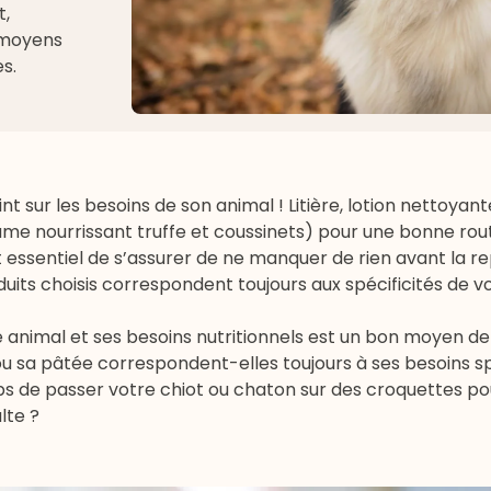
t,
s moyens
es
.
int sur les besoins de son animal !
Litière
,
lotion nettoyant
me nourrissant truffe et coussinets
) pour une bonne rout
il est essentiel de s’assurer de ne manquer de rien avant la r
oduits choisis correspondent toujours aux spécificités de v
tre animal et ses besoins nutritionnels est un bon moyen d
 ou sa pâtée correspondent-elles toujours à ses besoins s
emps de passer votre chiot ou chaton sur des
croquettes po
lte ?