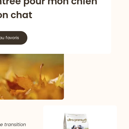
ntrée pour mon chien
on chat
au favoris
e transition