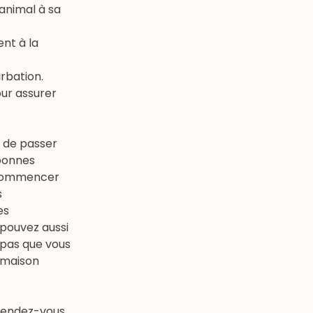
animal à sa
nt à la
rbation.
our assurer
l de passer
 bonnes
n commencer
s
es
 pouvez aussi
 pas que vous
 maison
rendez-vous