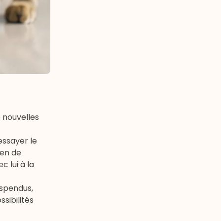
e nouvelles
e essayer le
en de
 lui à la
uspendus,
sibilités