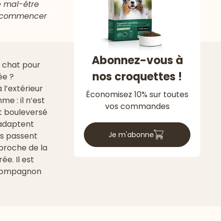
e mal-être
ez commencer
Abonnez-vous à
 chat pour
nos croquettes !
ée ?
 l’extérieur
Économisez 10% sur toutes
e : il n’est
vos commandes
t bouleversé
’adaptent
Je m'abonne
ls passent
proche de la
ée. Il est
 compagnon