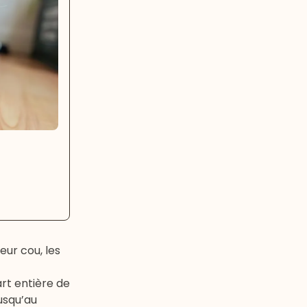
ur cou, les
t entière de
usqu’au