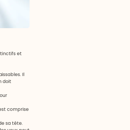
tinctifs et
ssables. Il
 doit
pour
 est comprise
de sa tête.