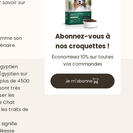
 savoir sur
Abonnez-vous à
Comme son
nos croquettes !
lénaire.
Économisez 10% sur toutes
vos commandes
Égyptien
gyptien sur
plus de 4500
Je m'abonne
sont très
ser les
le Chat
es traits de
signifie
 déesse