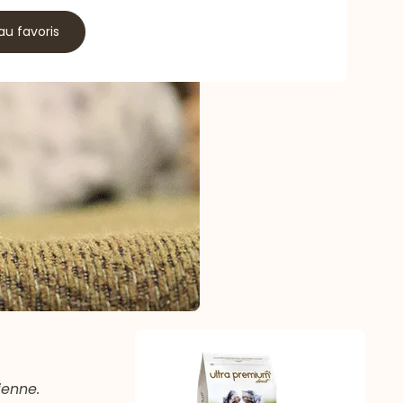
au favoris
ienne.