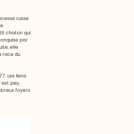
incesse russe
de
tit chaton qui
Conquise par
te, elle
a race du
7. Les liens
l est peu
mbreux foyers