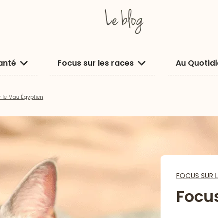
anté
Focus sur les races
Au Quotid
r le Mau Égyptien
FOCUS SUR L
Focus