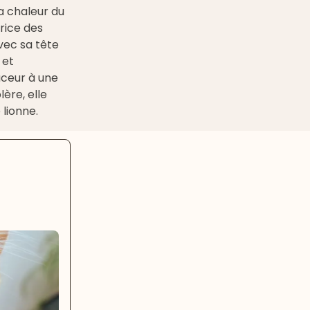
la chaleur du
trice des
vec sa tête
 et
uceur à une
ère, elle
 lionne.