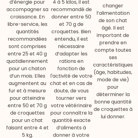
d’énergie pour
4 à 5 kilos, il est
changer
accompagner sa
recommandé de
l’alimentation
croissance. En
donner entre 50
de son chat
libre-service, les
et 70 g de
âgé. Il est
quantités
croquettes. Bien
important de
recommandées
entendu, il est
prendre en
sont comprises
nécessaire
compte toutes
entre 25 et 40 g
d’adapter les
ses
quotidiennement
rations en
caractéristiques
pour un chaton
fonction de
(âge, habitudes,
d’un mois. Elles
l'activité de votre
mode de vie)
augmentent au
chat et en cas de
pour
fur et à mesure
doute, de vous
déterminer la
pour atteindre
tourner vers
bonne quantité
entre 50 et 70 g
votre vétérinaire
de croquettes à
de croquettes
pour connaître la
lui donner.
pour un chat
quantité exacte
faisant entre 4 et
d’aliments à
5 kg.
donner à votre