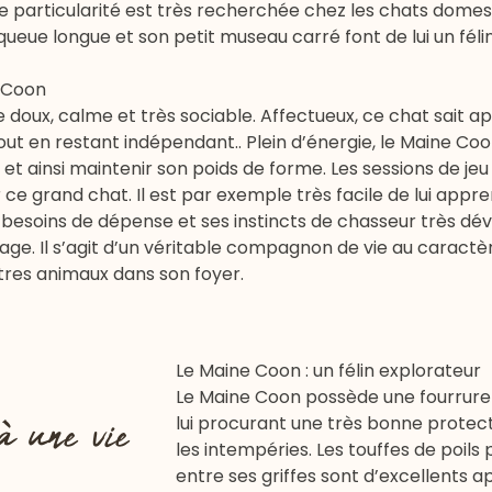
te particularité est très recherchée chez les chats domes
 queue longue et son petit museau carré font de lui un féli
 Coon
doux, calme et très sociable. Affectueux, ce chat sait ap
out en restant indépendant.. Plein d’énergie, le Maine Co
et ainsi maintenir son poids de forme. Les sessions de jeu
ce grand chat. Il est par exemple très facile de lui appr
 besoins de dépense et ses instincts de chasseur très dév
ge. Il s’agit d’un véritable compagnon de vie au caractèr
tres animaux dans son foyer.
Le Maine Coon : un félin explorateur
Le Maine Coon possède une fourrure
à une vie
lui procurant une très bonne protec
les intempéries. Les touffes de poils
entre ses griffes sont d’excellents a