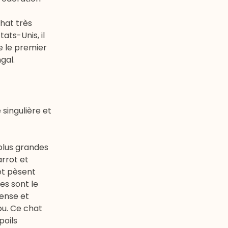
hat très
ats-Unis, il
e le premier
gal
.
singulière et
 plus grandes
rrot et
et pèsent
es sont le
dense et
cou. Ce chat
poils