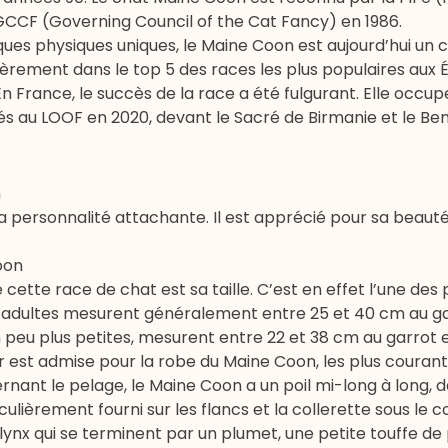
e GCCF (Governing Council of the Cat Fancy) en 1986.
ues physiques uniques, le Maine Coon est aujourd’hui un c
èrement dans le top 5 des races les plus populaires aux Ét
n France, le succès de la race a été fulgurant. Elle occup
és au LOOF en 2020, devant le
Sacré de Birmanie
et le
Ben
n
a personnalité attachante. Il est apprécié pour sa beauté 
oon
cette race de chat est sa taille. C’est en effet l’une des
 adultes mesurent généralement entre 25 et 40 cm au ga
un peu plus petites, mesurent entre 22 et 38 cm au garrot 
 est admise pour la robe du Maine Coon, les plus courant
nant le pelage, le Maine Coon a un poil mi-long à long, 
iculièrement fourni sur les flancs et la collerette sous le 
lynx qui se terminent par un plumet, une petite touffe de 