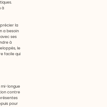
tiques.
n à
précier la
on a besoin
 avec ses
endre à
eloppés, le
e facile qui
 mi-longue
tion contre
 présentes
ppuis pour