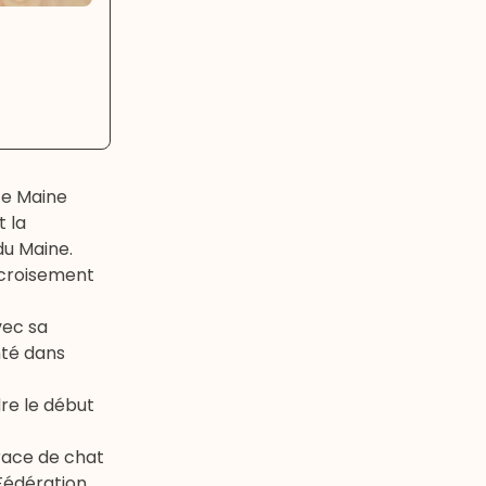
ce Maine
t la
du Maine.
u croisement
vec sa
nté dans
dre le début
 race de chat
(Fédération