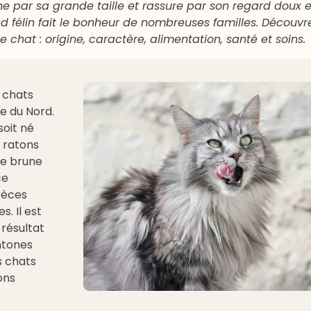
ne par sa grande taille et rassure par son regard doux e
 félin fait le bonheur de nombreuses familles. Découvr
de chat : origine, caractère, alimentation, santé et soins.
e chats
e du Nord.
soit né
 ratons
rée brune
ce
pèces
. Il est
 résultat
htones
s chats
ons