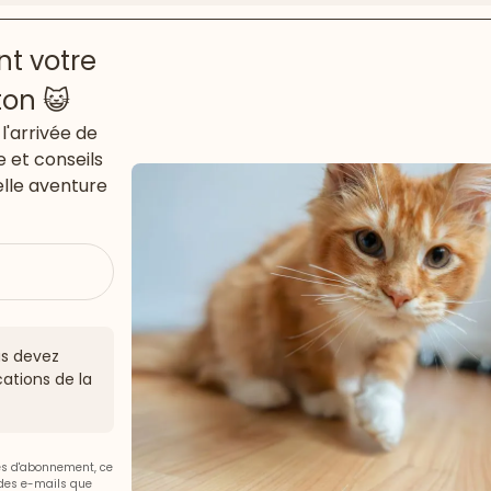
t votre
ton 😺
l'arrivée de
e et conseils
lle aventure
ous devez
ations de la
ces d'abonnement, ce
 des e-mails que