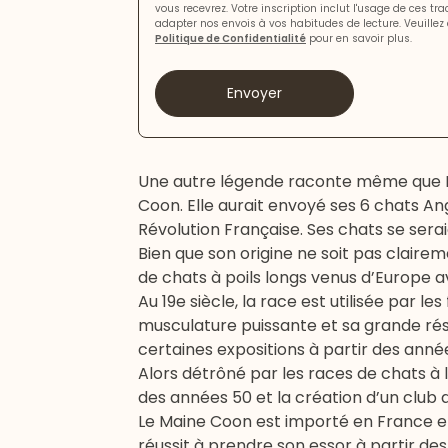
vous recevrez. Votre inscription inclut l'usage de ces tr
adapter nos envois à vos habitudes de lecture. Veuillez 
Politique de Confidentialité
pour en savoir plus.
Envoyer
Une autre légende raconte même que Mar
Coon. Elle aurait envoyé ses 6 chats Ang
Révolution Française. Ses chats se sera
Bien que son origine ne soit pas claire
de chats à poils longs venus d’Europe a
Au 19e siècle, la race est utilisée par l
musculature puissante et sa grande ré
certaines expositions à partir des anné
Alors détrôné par les races de chats à 
des années 50 et la création d’un club 
Le Maine Coon est importé en France en 
réussit à prendre son essor à partir de