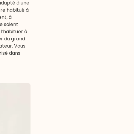
adapté à une
tre habitué à
nt, à
e soient
 l’habituer à
ter du grand
rateur. Vous
risé dans