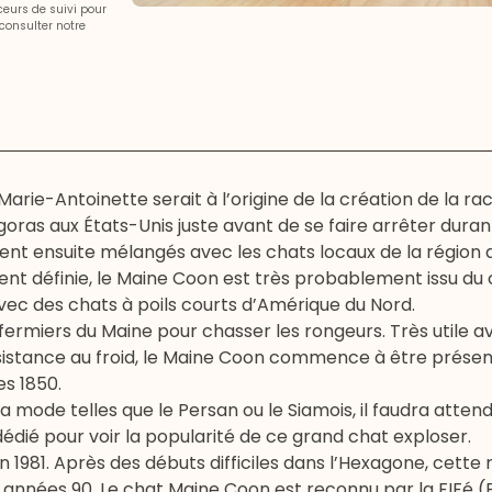
aceurs de suivi pour
consulter notre
ie-Antoinette serait à l’origine de la création de la ra
oras aux États-Unis juste avant de se faire arrêter duran
ient ensuite mélangés avec les chats locaux de la région 
ment définie, le Maine Coon est très probablement issu d
vec des chats à poils courts d’Amérique du Nord.
es fermiers du Maine pour chasser les rongeurs. Très utile a
sistance au froid, le Maine Coon commence à être prése
es 1850.
la mode telles que le
Persan
ou le
Siamois
, il faudra atten
dédié pour voir la popularité de ce grand chat exploser.
1981. Après des débuts difficiles dans l’Hexagone, cette
s années 90. Le chat Maine Coon est reconnu par la FIFé 