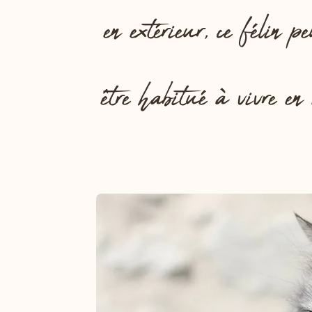
en extérieur, ce félin p
être habitué à vivre en 