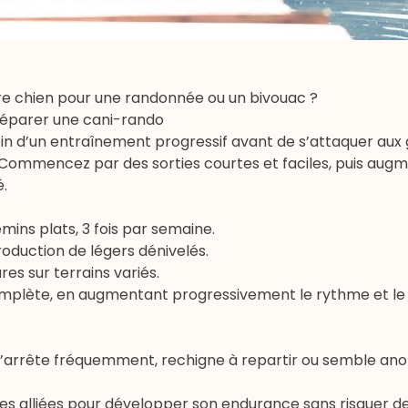
 chien pour une randonnée ou un bivouac ?
réparer une cani-rando
in d’un entraînement progressif avant de s’attaquer aux
 Commencez par des sorties courtes et faciles, puis aug
é.
mins plats, 3 fois par semaine.
roduction de légers dénivelés.
es sur terrains variés.
omplète, en augmentant progressivement le rythme et le
s’il s’arrête fréquemment, rechigne à repartir ou semble 
res alliées pour développer son endurance sans risquer d