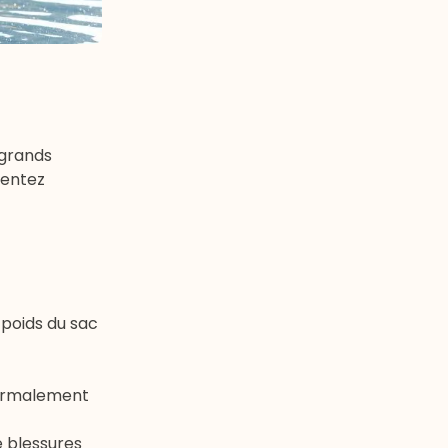
 grands
mentez
 poids du sac
anormalement
e blessures