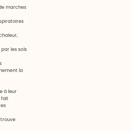
s de marches
spiratoires
chaleur
,
par les sols
s
inement la
e à leur
fait
res
etrouve