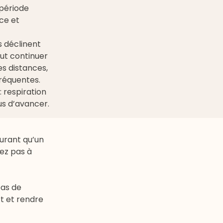
 période
ce et
s déclinent
ut continuer
es distances,
fréquentes.
: respiration
us d’avancer.
durant qu’un
tez pas à
pas de
t et rendre