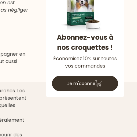
on est
pas négliger
Abonnez-vous à
nos croquettes !
ompagner en
Économisez 10% sur toutes
ut aussi
vos commandes
Je m'abonne
arches. Les
 présentent
quelles
énéralement
courir des