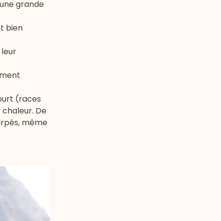
d’une grande
nt bien
 leur
tement
urt (races
e chaleur. De
carpés, même