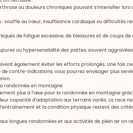
, on retrouve :
rthrose
ou douleurs chroniques pouvant s’intensifier lor
: souffle au cœur, insuffisance cardiaque ou difficultés re
risques de fatigue excessive, de blessures et de
coups de 
oupures ou hypersensibilité des pattes, souvent aggravées 
oivent également éviter les efforts prolongés. Une fois ce
e de contre-indications, vous pourrez envisager plus sere
gnon.
à la randonnée en montagne
lement plus à l’aise pour la randonnée en montagne grâc
eur capacité d’adaptation aux terrains variés. La race ne 
’entraînement et la condition physique restent des critè
 aux longues randonnées et aux
activités de plein air
on r