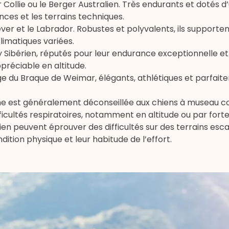
 Collie
ou le
Berger Australien
. Très endurants et dotés 
ances et les terrains techniques.
ever
et le
Labrador
. Robustes et polyvalents, ils supporte
climatiques variées.
 Sibérien
, réputés pour leur endurance exceptionnelle et
préciable en altitude.
age du
Braque de Weimar
, élégants, athlétiques et parfai
e est généralement déconseillée aux chiens à museau co
ficultés respiratoires, notamment en altitude ou par fort
ien
peuvent éprouver des difficultés sur des terrains es
dition physique et leur habitude de l’effort.